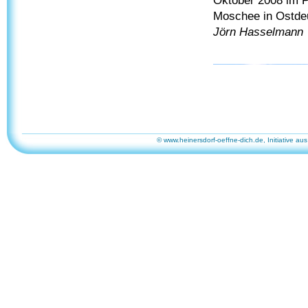
Oktober 2008 im P
Moschee in Ostdeu
Jörn Hasselmann
© www.heinersdorf-oeffne-dich.de, Initiative aus