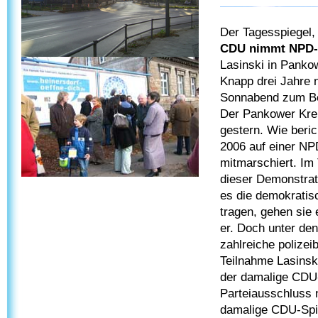
Der Tagesspiegel,
CDU nimmt NPD-M
Lasinski in Pankow
Knapp drei Jahre n
Sonnabend zum Be
Der Pankower Krei
gestern. Wie beri
2006 auf einer N
mitmarschiert. Im
dieser Demonstrati
es die demokratis
tragen, gehen sie 
er. Doch unter de
zahlreiche polize
Teilnahme Lasinsk
der damalige CDU-
Parteiausschluss 
damalige CDU-Spit