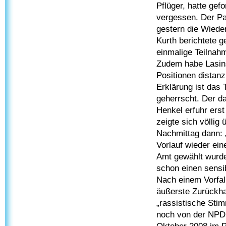
Pflüger, hatte gefo
vergessen. Der Pa
gestern die Wiede
Kurth berichtete g
einmalige Teilnah
Zudem habe Lasins
Positionen distanzi
Erklärung ist das
geherrscht. Der d
Henkel erfuhr ers
zeigte sich völlig
Nachmittag dann: 
Vorlauf wieder ei
Amt gewählt wurde,
schon einen sensi
Nach einem Vorfal
äußerste Zurückha
„rassistische Sti
noch von der NPD ü