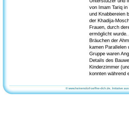
Unterstützer und I
von Imam Tariq in 
und Knabbereien b
der Khadija-Mosch
Frauen, durch der
ermöglicht wurde.
Bräuchen der Ahma
kamen Parallelen 
Gruppe waren Ange
Details des Bauwe
Kinderzimmer (und
konnten während e
© www.heinersdorf-oeffne-dich.de, Initiative aus