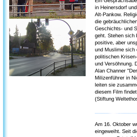
Ein Gesprächsabe
in Heinersdorf un
Alt-Pankow. Relig
die gebräuchlichen
Geschichts- und S
geht. Stehen sich 
positive, aber un
und Muslime sich o
politischen Krisen
und Versöhnung. D
Alan Channer "Der
Milizenführer in 
leiten sie zusamm
diesem Film finde
(Stiftung Weltetho
Am 16. Oktober w
eingeweiht. Seit 