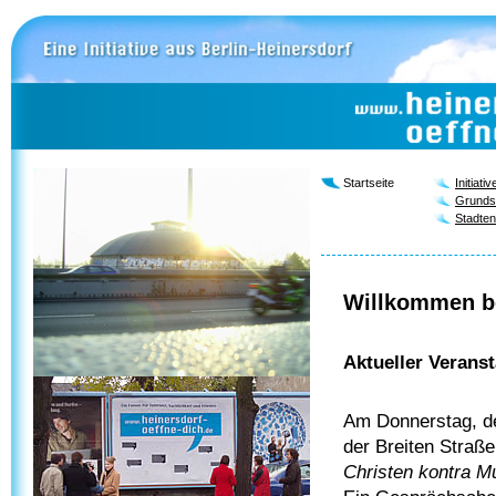
Startseite
Initiativ
Grunds
Stadten
Willkommen be
Aktueller Verans
Am Donnerstag, dem
der Breiten Straß
Christen kontra 